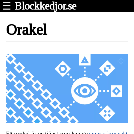
Blockkedjor.se
☰
Orakel
Ett orakel är en tjänst som kan ge
smarta kontrakt